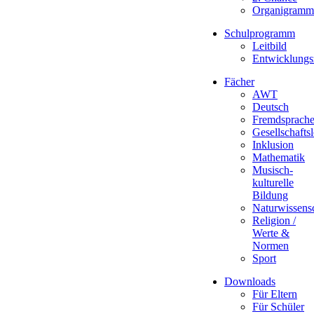
Organigramm
Schulprogramm
Leitbild
Entwicklungs
Fächer
AWT
Deutsch
Fremdsprach
Gesellschafts
Inklusion
Mathematik
Musisch-
kulturelle
Bildung
Naturwissens
Religion /
Werte &
Normen
Sport
Downloads
Für Eltern
Für Schüler
Fördern und Fordern