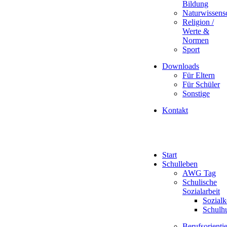
Bildung
Naturwissens
Religion /
Werte &
Normen
Sport
Downloads
Für Eltern
Für Schüler
Sonstige
Kontakt
Start
Schulleben
AWG Tag
Schulische
Sozialarbeit
Sozialk
Schulh
Berufsorienti