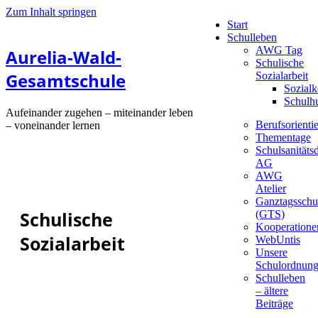
Zum Inhalt springen
Start
Schulleben
AWG Tag
Aurelia-Wald-
Schulische
Gesamtschule
Sozialarbeit
Sozialk
Schulh
Aufeinander zugehen – miteinander leben
Berufsorienti
– voneinander lernen
Thementage
Schulsanitätsd
AG
AWG
Atelier
Ganztagsschu
Schulische
(GTS)
Kooperatione
Sozialarbeit
WebUntis
Unsere
Schulordnun
Schulleben
– ältere
Beiträge