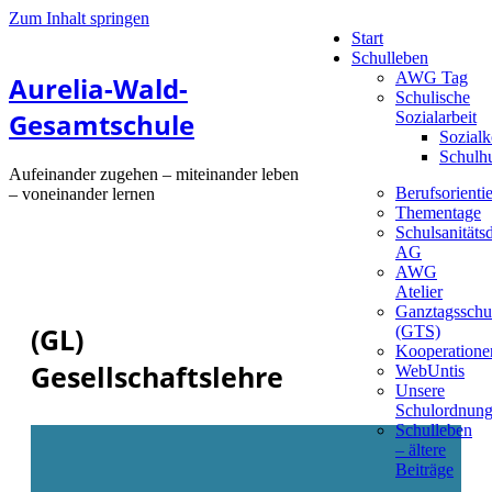
Zum Inhalt springen
Start
Schulleben
AWG Tag
Aurelia-Wald-
Schulische
Gesamtschule
Sozialarbeit
Sozialk
Schulh
Aufeinander zugehen – miteinander leben
Berufsorienti
– voneinander lernen
Thementage
Schulsanitätsd
AG
AWG
Atelier
Ganztagsschu
(GL)
(GTS)
Kooperatione
Gesellschaftslehre
WebUntis
Unsere
Schulordnun
Schulleben
– ältere
Beiträge