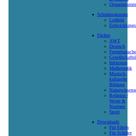
Organigramm
Schulprogramm
Leitbild
Entwicklungs
Fächer
AWT
Deutsch
Fremdsprach
Gesellschafts
Inklusion
Mathematik
Musisch-
kulturelle
Bildung
Naturwissens
Religion /
Werte &
Normen
Sport
Downloads
Für Eltern
Für Schüler