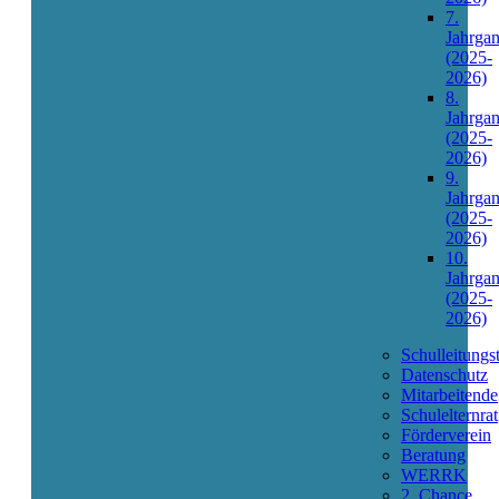
Fördern und Fordern
7.
Jahrga
(2025-
2026)
8.
Die richtige Schule für mein Kind?
Jahrga
(2025-
2026)
9.
Schule 2030
Jahrga
(2025-
2026)
10.
Jahrga
Leitbild und Projekte
(2025-
2026)
Schulleitungs
Datenschutz
Mitarbeitende
Schulelternrat
Förderverein
Beratung
WERRK
2. Chance