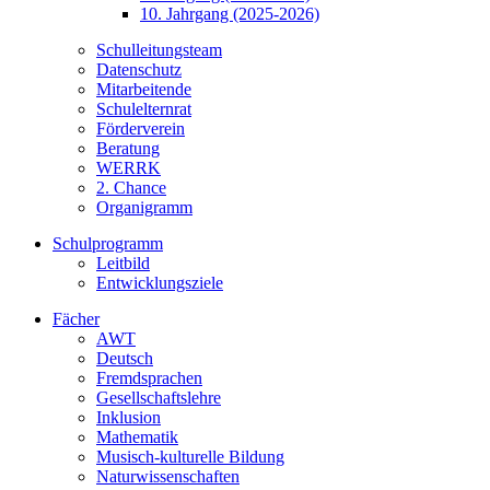
10. Jahrgang (2025-2026)
Schulleitungsteam
Datenschutz
Mitarbeitende
Schulelternrat
Förderverein
Beratung
WERRK
2. Chance
Organigramm
Schulprogramm
Leitbild
Entwicklungsziele
Fächer
AWT
Deutsch
Fremdsprachen
Gesellschaftslehre
Inklusion
Mathematik
Musisch-kulturelle Bildung
Naturwissenschaften