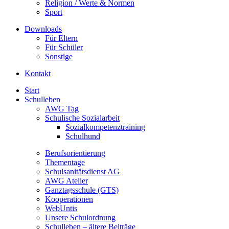
Religion / Werte & Normen
Sport
Downloads
Für Eltern
Für Schüler
Sonstige
Kontakt
Start
Schulleben
AWG Tag
Schulische Sozialarbeit
Sozialkompetenztraining
Schulhund
Berufsorientierung
Thementage
Schulsanitätsdienst AG
AWG Atelier
Ganztagsschule (GTS)
Kooperationen
WebUntis
Unsere Schulordnung
Schulleben – ältere Beiträge