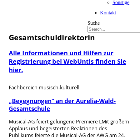
Sonstige
Kontakt
Suche
Gesamtschuldirektorin
Fördern und Fordern
Alle Informationen und Hilfen zur
Registrierung bei WebUntis finden Sie
hier.
Die richtige Schule für mein Kind?
Fachbereich musisch-kulturell
Schule 2030
„Begegnungen“ an der Aurelia-Wald-
Gesamtschule
Musical-AG feiert gelungene Premiere LMit großem
Leitbild und Projekte
Applaus und begeisterten Reaktionen des
Publikums feierte die Musical-AG der AWG am 24.