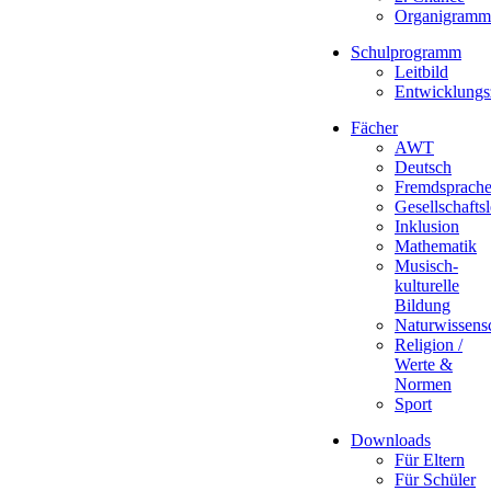
Organigramm
Schulprogramm
Leitbild
Entwicklungs
Fächer
AWT
Deutsch
Fremdsprach
Gesellschafts
Inklusion
Mathematik
Musisch-
kulturelle
Bildung
Naturwissens
Religion /
Werte &
Normen
Sport
Downloads
Für Eltern
Für Schüler