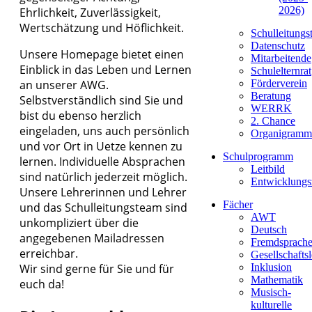
2026)
Ehrlichkeit, Zuverlässigkeit,
Wertschätzung und Höflichkeit.
Schulleitungs
Datenschutz
Unsere Homepage bietet einen
Mitarbeitende
Einblick in das Leben und Lernen
Schulelternrat
Förderverein
an unserer AWG.
Beratung
Selbstverständlich sind Sie und
WERRK
bist du ebenso herzlich
2. Chance
eingeladen, uns auch persönlich
Organigramm
und vor Ort in Uetze kennen zu
Schulprogramm
lernen. Individuelle Absprachen
Leitbild
sind natürlich jederzeit möglich.
Entwicklungs
Unsere Lehrerinnen und Lehrer
Fächer
und das Schulleitungsteam sind
AWT
unkompliziert über die
Deutsch
angegebenen Mailadressen
Fremdsprach
erreichbar.
Gesellschafts
Inklusion
Wir sind gerne für Sie und für
Mathematik
euch da!
Musisch-
kulturelle