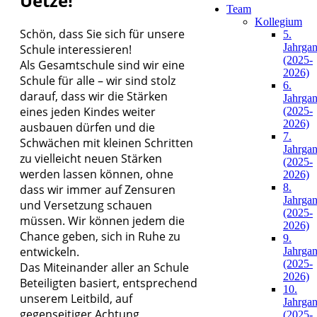
Uetze!
Team
Kollegium
Schön, dass Sie sich für unsere
5.
Jahrga
Schule interessieren!
(2025-
Als Gesamtschule sind wir eine
2026)
Schule für alle – wir sind stolz
6.
darauf, dass wir die Stärken
Jahrga
eines jeden Kindes weiter
(2025-
2026)
ausbauen dürfen und die
7.
Schwächen mit kleinen Schritten
Jahrga
zu vielleicht neuen Stärken
(2025-
werden lassen können, ohne
2026)
8.
dass wir immer auf Zensuren
Jahrga
und Versetzung schauen
(2025-
müssen. Wir können jedem die
2026)
Chance geben, sich in Ruhe zu
9.
entwickeln.
Jahrga
(2025-
Das Miteinander aller an Schule
2026)
Beteiligten basiert, entsprechend
10.
unserem Leitbild, auf
Jahrga
gegenseitiger Achtung,
(2025-