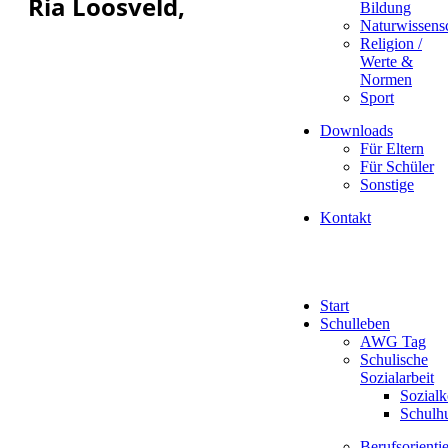
Ria Loosveld,
Bildung
Naturwissens
Religion /
Werte &
Normen
Sport
Downloads
Für Eltern
Für Schüler
Sonstige
Kontakt
Start
Schulleben
AWG Tag
Schulische
Sozialarbeit
Sozialk
Schulh
Berufsorienti