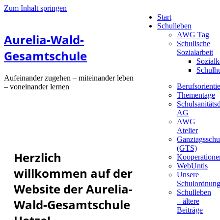
Zum Inhalt springen
Start
Schulleben
AWG Tag
Aurelia-Wald-
Schulische
Gesamtschule
Sozialarbeit
Sozialk
Schulh
Aufeinander zugehen – miteinander leben
Berufsorienti
– voneinander lernen
Thementage
Schulsanitätsd
AG
AWG
Atelier
Ganztagsschu
(GTS)
Herzlich
Kooperatione
WebUntis
willkommen auf der
Unsere
Schulordnun
Website der Aurelia-
Schulleben
Wald-Gesamtschule
– ältere
Beiträge