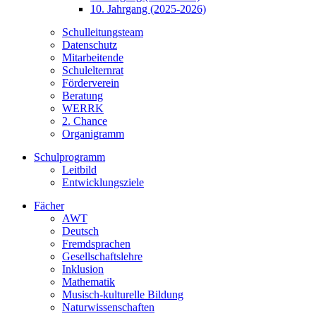
10. Jahrgang (2025-2026)
Schulleitungsteam
Datenschutz
Mitarbeitende
Schulelternrat
Förderverein
Beratung
WERRK
2. Chance
Organigramm
Schulprogramm
Leitbild
Entwicklungsziele
Fächer
AWT
Deutsch
Fremdsprachen
Gesellschaftslehre
Inklusion
Mathematik
Musisch-kulturelle Bildung
Naturwissenschaften