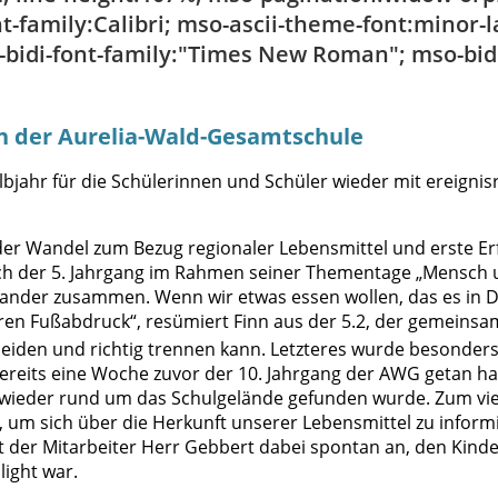
ont-family:Calibri; mso-ascii-theme-font:minor-l
bidi-font-family:"Times New Roman"; mso-bidi
an der Aurelia-Wald-Gesamtschule
lbjahr für die Schülerinnen und Schüler wieder mit ereigni
 der Wandel zum Bezug regionaler Lebensmittel und erste
 der 5. Jahrgang im Rahmen seiner Thementage „Mensch u
nander zusammen. Wenn wir etwas essen wollen, das es in
en Fußabdruck“, resümiert Finn aus der 5.2, der gemeinsa
eiden und richtig trennen kann. Letzteres wurde besonders
reits eine Woche zuvor der 10. Jahrgang der AWG getan hat
Zeit wieder rund um das Schulgelände gefunden wurde. Zum 
a, um sich über die Herkunft unserer Lebensmittel zu infor
t der Mitarbeiter Herr Gebbert dabei spontan an, den Kinde
light war.