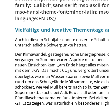
family:"Calibri",sans-serif; mso-ascii-f
mso-hansi-theme-font:minor-latin; mso-
language:EN-US;}
Vielfältige und kreative Thementage 
Auch in diesem Schuljahr endete das erste Schulha
unterschiedliche Schwerpunkte hatten.
Der Klimawandel, gestiegene/hohe Energiepreise,
vergangenen Sommer waren Aspekte mit denen sich
neuen Einsichten kam. „Am Ende hängt alles mitei
mit dem LKW. Das macht CO
und vergrößert unser
2
überlegte, wie man Wasser sparen sowie Müll verm
rund um das Schulgelände Müll sammelte, wie es be
schockiert, wie viel Müll bereits nach so kurzer 
Supermarktbesuche bei Aldi, Rewe, Lidl oder famil
Pfandflaschenautomaten funktionieren. Bei Aldi bo
-21°C) zu zeigen, was natürlich ein besonderes High