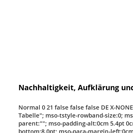
Nachhaltigkeit, Aufklärung un
Normal 0 21 false false false DE X-NO
Tabelle"; mso-tstyle-rowband-size:0; ms
parent:""; mso-padding-alt:0cm 5.4pt 
bottom:8.0pt; mso-para-margin-left:0cm;