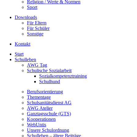
Religion / Werte & Normen
Sport
Downloads
Für Eltern
Für Schüler
Sonstige
Kontakt
Start
Schulleben
AWG Tag
Schulische Sozialarbeit
Sozialkompetenztraining
Schulhund
Berufsorientierung
Thementage
Schulsanitätsdienst AG
AWG Atelier
Ganztagsschule (GTS)
Kooperationen
WebUntis
Unsere Schulordnung
Schulleben – ältere Beiträge