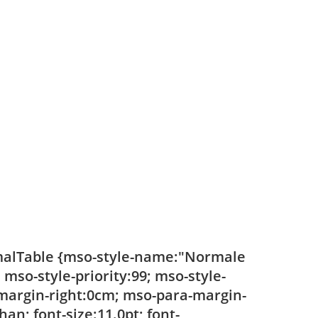
rmalTable {mso-style-name:"Normale
mso-style-priority:99; mso-style-
-margin-right:0cm; mso-para-margin-
n; font-size:11.0pt; font-