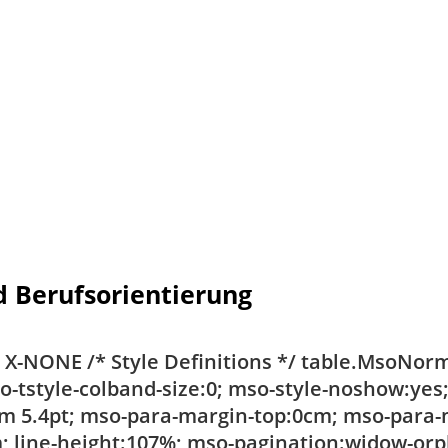
d Berufsorientierung
NE X-NONE
/* Style Definitions */ table.MsoNo
o-tstyle-colband-size:0; mso-style-noshow:yes; 
0cm 5.4pt; mso-para-margin-top:0cm; mso-para
 line-height:107%; mso-pagination:widow-orpha