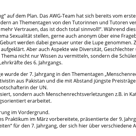
ng“ auf dem Plan. Das AWG-Team hat sich bereits vom erste
dern an Thementagen von den Tutorinnen und Tutoren vermit
l mehr Vertrauen, das ist doch total sinnvoll!“. Während di
ma Sexualität stellen, gerne auch anonym über eine Frage
d Geburt werden dabei genauer unter die Lupe genommen. Z
fgeklärt. Aber auch Aspekte wie Diversität, Geschlechter 
em Thema nicht nur Wissen zu vermitteln, sondern die Schül
Lehrkräfte des 6. Jahrgangs.
rage wurde der 7. Jahrgang in den Thementagen „Menschenrec
tivistin aus Pakistan und die mit Abstand jüngste Preisträge
sbotschafterin der UN.
siert, sondern auch Menschenrechtsverletzungen z.B. in Kat
orientiert erarbeitet.
erung im Vordergrund.
es Praktikum im März vorbereitete, präsentierte der 9. Jahr
ten“ für den 7. Jahrgang, der sich hier über verschiedene 