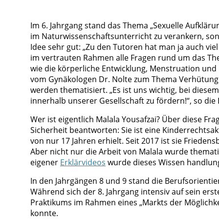
Im 6. Jahrgang stand das Thema „Sexuelle Aufkläru
im Naturwissenschaftsunterricht zu verankern, son
Idee sehr gut: „Zu den Tutoren hat man ja auch vie
im vertrauten Rahmen alle Fragen rund um das The
wie die körperliche Entwicklung, Menstruation un
vom Gynäkologen Dr. Nolte zum Thema Verhütung au
werden thematisiert. „Es ist uns wichtig, bei dies
innerhalb unserer Gesellschaft zu fördern!“, so die 
Wer ist eigentlich Malala Yousafzai? Über diese F
Sicherheit beantworten: Sie ist eine Kinderrechtsak
von nur 17 Jahren erhielt. Seit 2017 ist sie Frieden
Aber nicht nur die Arbeit von Malala wurde themati
eigener
Erklärvideos
wurde dieses Wissen handlungs
In den Jahrgängen 8 und 9 stand die Berufsorienti
Während sich der 8. Jahrgang intensiv auf sein erst
Praktikums im Rahmen eines „Markts der Möglichkei
konnte.