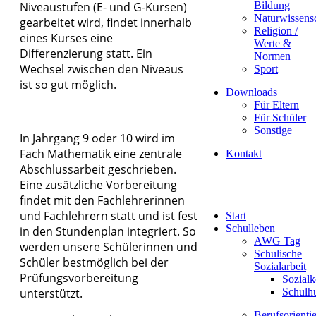
Niveaustufen (E- und G-Kursen)
Bildung
Naturwissens
gearbeitet wird, findet innerhalb
Religion /
eines Kurses eine
Werte &
Differenzierung statt. Ein
Normen
Wechsel zwischen den Niveaus
Sport
ist so gut möglich.
Downloads
Für Eltern
Für Schüler
Sonstige
In Jahrgang 9 oder 10 wird im
Fach Mathematik eine zentrale
Kontakt
Abschlussarbeit geschrieben.
Eine zusätzliche Vorbereitung
findet mit den Fachlehrerinnen
und Fachlehrern statt und ist fest
Start
Schulleben
in den Stundenplan integriert. So
AWG Tag
werden unsere Schülerinnen und
Schulische
Schüler bestmöglich bei der
Sozialarbeit
Prüfungsvorbereitung
Sozialk
unterstützt.
Schulh
Berufsorienti