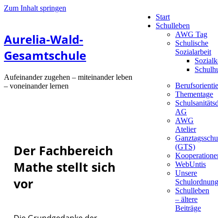
Zum Inhalt springen
Start
Schulleben
AWG Tag
Aurelia-Wald-
Schulische
Gesamtschule
Sozialarbeit
Sozialk
Schulh
Aufeinander zugehen – miteinander leben
Berufsorienti
– voneinander lernen
Thementage
Schulsanitätsd
AG
AWG
Atelier
Ganztagsschu
Der Fachbereich
(GTS)
Kooperatione
Mathe stellt sich
WebUntis
Unsere
vor
Schulordnun
Schulleben
– ältere
Beiträge
Die Grundgedanke der