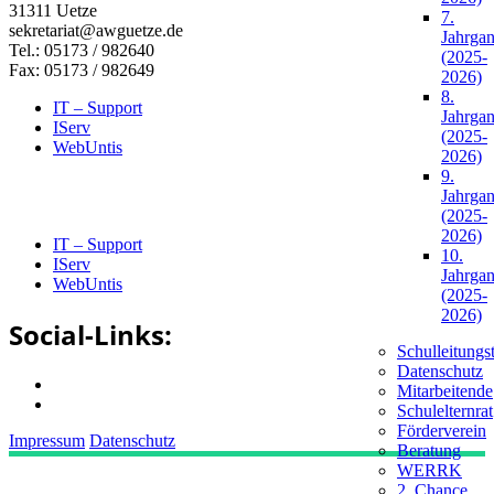
31311 Uetze
7.
sekretariat@awguetze.de
Jahrga
Tel.: 05173 / 982640
(2025-
Fax: 05173 / 982649
2026)
8.
IT – Support
Jahrga
IServ
(2025-
WebUntis
2026)
9.
Jahrga
(2025-
2026)
IT – Support
10.
IServ
Jahrga
WebUntis
(2025-
2026)
Social-Links:
Schulleitungs
Datenschutz
Mitarbeitende
Schulelternrat
Förderverein
Impressum
Datenschutz
Beratung
WERRK
2. Chance