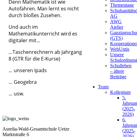
Denn Mathematik ist wie
Fördern und Fordern
Thementage
Autofahren. Man lernt es nicht
Schulsanitätsd
durch bloßes Zusehen.
AG
AWG
Und auch im
Atelier
Die richtige Schule für mein Kind?
Ganztagsschu
Mathematikunterricht wird es
(GTS)
digitaler mit…
Kooperatione
WebUntis
…Taschenrechnern ab Jahrgang
Unsere
Schule 2030
8 (GTR für die E-Kurse)
Schulordnun
Schulleben
… unseren Ipads
– ältere
Beiträge
… Geogebra
Leitbild und Projekte
Team
Kollegium
… usw.
5.
Jahrga
(2025-
2026)
6.
Jahrga
Aurelia-Wald-Gesamtschule Uetze
(2025-
Marktstraße 6
2026)