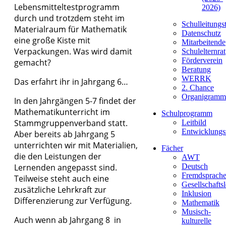
Lebensmitteltestprogramm
2026)
durch und trotzdem steht im
Schulleitungs
Materialraum für Mathematik
Datenschutz
eine große Kiste mit
Mitarbeitende
Verpackungen. Was wird damit
Schulelternrat
Förderverein
gemacht?
Beratung
WERRK
Das erfahrt ihr in Jahrgang 6…
2. Chance
Organigramm
In den Jahrgängen 5-7 findet der
Mathematikunterricht im
Schulprogramm
Stammgruppenverband statt.
Leitbild
Entwicklungs
Aber bereits ab Jahrgang 5
unterrichten wir mit Materialien,
Fächer
die den Leistungen der
AWT
Lernenden angepasst sind.
Deutsch
Fremdsprach
Teilweise steht auch eine
Gesellschafts
zusätzliche Lehrkraft zur
Inklusion
Differenzierung zur Verfügung.
Mathematik
Musisch-
Auch wenn ab Jahrgang 8 in
kulturelle