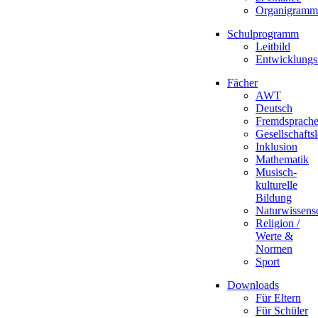
Organigramm
Schulprogramm
Leitbild
Entwicklungs
Fächer
AWT
Deutsch
Fremdsprach
Gesellschafts
Inklusion
Mathematik
Musisch-
kulturelle
Bildung
Naturwissens
Religion /
Werte &
Normen
Sport
Downloads
Für Eltern
Für Schüler