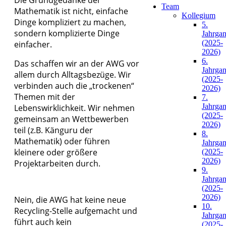
Team
Mathematik ist nicht, einfache
Kollegium
Dinge kompliziert zu machen,
5.
sondern komplizierte Dinge
Jahrga
(2025-
einfacher.
2026)
6.
Das schaffen wir an der AWG vor
Jahrga
allem durch Alltagsbezüge. Wir
(2025-
verbinden auch die „trockenen“
2026)
Themen mit der
7.
Jahrga
Lebenswirklichkeit. Wir nehmen
(2025-
gemeinsam an Wettbewerben
2026)
teil (z.B. Känguru der
8.
Mathematik) oder führen
Jahrga
kleinere oder größere
(2025-
2026)
Projektarbeiten durch.
9.
Jahrga
(2025-
2026)
Nein, die AWG hat keine neue
10.
Recycling-Stelle aufgemacht und
Jahrga
führt auch kein
(2025-