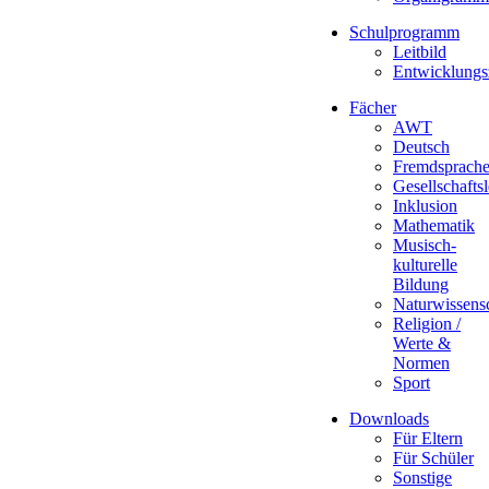
Schulprogramm
Leitbild
Entwicklungs
Fächer
AWT
Deutsch
Fremdsprach
Gesellschafts
Inklusion
Mathematik
Musisch-
kulturelle
Bildung
Naturwissens
Religion /
Werte &
Normen
Sport
Downloads
Für Eltern
Für Schüler
Sonstige