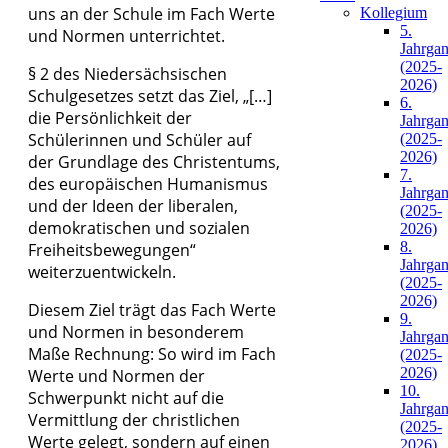
uns an der Schule im Fach Werte
Kollegium
5.
und Normen unterrichtet.
Jahrga
(2025-
§ 2 des Niedersächsischen
2026)
Schulgesetzes setzt das Ziel, „[…]
6.
die Persönlichkeit der
Jahrga
Schülerinnen und Schüler auf
(2025-
2026)
der Grundlage des Christentums,
7.
des europäischen Humanismus
Jahrga
und der Ideen der liberalen,
(2025-
demokratischen und sozialen
2026)
8.
Freiheitsbewegungen“
Jahrga
weiterzuentwickeln.
(2025-
2026)
Diesem Ziel trägt das Fach Werte
9.
und Normen in besonderem
Jahrga
Maße Rechnung: So wird im Fach
(2025-
2026)
Werte und Normen der
10.
Schwerpunkt nicht auf die
Jahrga
Vermittlung der christlichen
(2025-
Werte gelegt, sondern auf einen
2026)