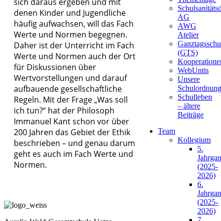
sich daraus ergeben und mit
Schulsanitätsd
denen Kinder und Jugendliche
AG
häufig aufwachsen, will das Fach
AWG
Werte und Normen begegnen.
Die richtige Schule für mein Kind?
Atelier
Ganztagsschu
Daher ist der Unterricht im Fach
(GTS)
Werte und Normen auch der Ort
Kooperatione
für Diskussionen über
WebUntis
Schule 2030
Wertvorstellungen und darauf
Unsere
aufbauende gesellschaftliche
Schulordnun
Schulleben
Regeln. Mit der Frage „Was soll
– ältere
ich tun?“ hat der Philosoph
Beiträge
Leitbild und Projekte
Immanuel Kant schon vor über
200 Jahren das Gebiet der Ethik
Team
Kollegium
beschrieben – und genau darum
5.
geht es auch im Fach Werte und
Jahrga
Normen.
(2025-
2026)
6.
Jahrga
(2025-
2026)
7.