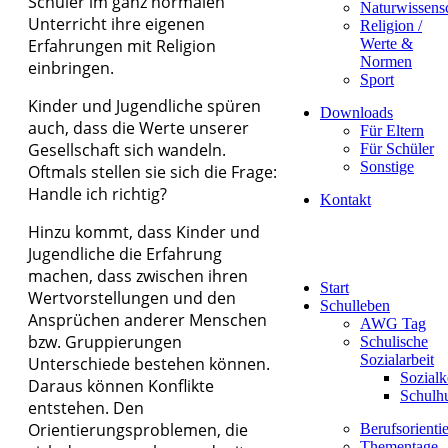
Schüler im ganz normalen
Naturwissens
Unterricht ihre eigenen
Religion /
Erfahrungen mit Religion
Werte &
Normen
einbringen.
Sport
Kinder und Jugendliche spüren
Downloads
auch, dass die Werte unserer
Für Eltern
Gesellschaft sich wandeln.
Für Schüler
Sonstige
Oftmals stellen sie sich die Frage:
Handle ich richtig?
Kontakt
Hinzu kommt, dass Kinder und
Jugendliche die Erfahrung
machen, dass zwischen ihren
Start
Wertvorstellungen und den
Schulleben
Ansprüchen anderer Menschen
AWG Tag
bzw. Gruppierungen
Schulische
Sozialarbeit
Unterschiede bestehen können.
Sozialk
Daraus können Konflikte
Schulh
entstehen. Den
Orientierungsproblemen, die
Berufsorienti
Fördern und Fordern
Thementage