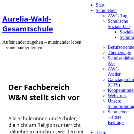
Zum
Start
Inhalt
Schulleben
springen
AWG Tag
Aurelia-Wald-
Schulische
Gesamtschule
Sozialarbeit
Sozialk
Schulh
Aufeinander zugehen – miteinander leben
Berufsorienti
– voneinander lernen
Thementage
Schulsanitätsd
AG
AWG
Atelier
Ganztagsschu
Der Fachbereich
(GTS)
Kooperatione
W&N stellt sich vor
WebUntis
Unsere
Schulordnun
Schulleben
– ältere
Alle Schülerinnen und Schüler,
Beiträge
die nicht am Religionsunterricht
teilnehmen möchten, werden bei
Team