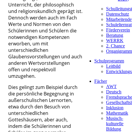
Unterricht, der philosophisch
Schulleitungs
und religionskundlich geprägt ist.
Datenschutz
Dennoch werden auch im Fach
Mitarbeitende
Werte und Normen von den
Schulelternrat
Schülerinnen und Schülern die
Förderverein
Beratung
notwendigen Kompetenzen
WERRK
erworben, um mit
2. Chance
unterschiedlichen
Organigramm
Glaubensvorstellungen und auch
Schulprogramm
anderen Wertvorstellungen
Leitbild
offen und respektvoll
Entwicklungs
umzugehen.
Fächer
Dies gelingt zum Beispiel durch
AWT
Deutsch
die persönliche Begegnung in
Fremdsprach
außerschulischen Lernorten,
Gesellschafts
etwa durch den Besuch von
Inklusion
unterschiedlichen
Mathematik
Musisch-
Gotteshäusern, aber auch,
kulturelle
indem die Schülerinnen und
Bildung