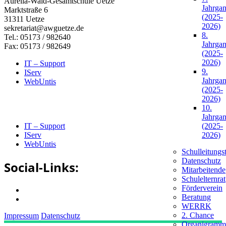
Aurelia-Wald-Gesamtschule Uetze
Jahrga
Marktstraße 6
(2025-
31311 Uetze
2026)
sekretariat@awguetze.de
8.
Tel.: 05173 / 982640
Jahrga
Fax: 05173 / 982649
(2025-
2026)
IT – Support
9.
IServ
Jahrga
WebUntis
(2025-
2026)
10.
Jahrga
IT – Support
(2025-
IServ
2026)
WebUntis
Schulleitungs
Datenschutz
Social-Links:
Mitarbeitende
Schulelternrat
Förderverein
Beratung
WERRK
2. Chance
Impressum
Datenschutz
Organigramm